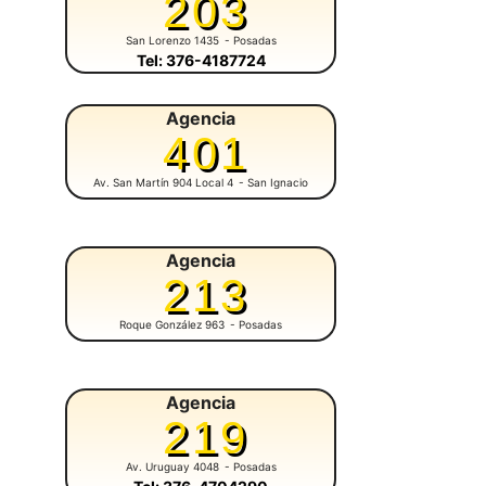
203
San Lorenzo 1435
- Posadas
Tel: 376-4187724
Agencia
401
Av. San Martín 904 Local 4
- San Ignacio
Agencia
213
Roque González 963
- Posadas
Agencia
219
Av. Uruguay 4048
- Posadas