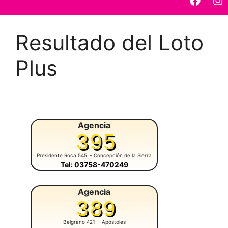
Resultado del Loto
Plus
Agencia
395
Presidente Roca 545
- Concepción de la Sierra
Tel: 03758-470249
Agencia
389
Belgrano 421
- Apóstoles