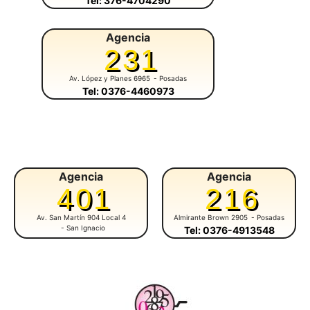
Tel: 376-4704290
Agencia
231
Av. López y Planes 6965
- Posadas
Tel: 0376-4460973
Agencia
Agencia
401
216
Av. San Martín 904 Local 4
Almirante Brown 2905
- Posadas
- San Ignacio
Tel: 0376-4913548