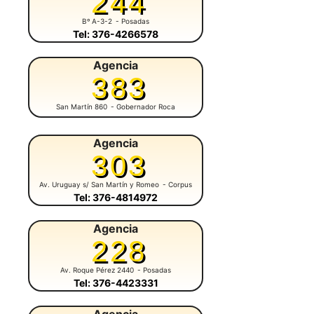
244
Bº A-3-2
- Posadas
Tel: 376-4266578
Agencia
383
San Martín 860
- Gobernador Roca
Agencia
303
Av. Uruguay s/ San Martín y Romeo
- Corpus
Tel: 376-4814972
Agencia
228
Av. Roque Pérez 2440
- Posadas
Tel: 376-4423331