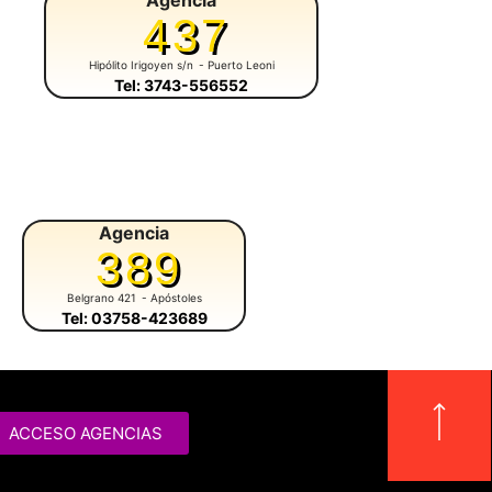
Agencia
437
Hipólito Irigoyen s/n
- Puerto Leoni
Tel: 3743-556552
Agencia
Agencia
389
410
Belgrano 421
- Apóstoles
Av. 9 de Julio y José M. Suanno
- Puerto Rico
Tel: 03758-423689
ACCESO AGENCIAS