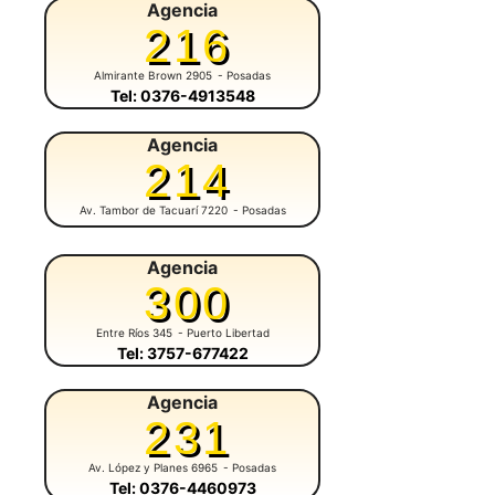
Agencia
216
Almirante Brown 2905
- Posadas
Tel: 0376-4913548
Agencia
214
Av. Tambor de Tacuarí 7220
- Posadas
Agencia
300
Entre Ríos 345
- Puerto Libertad
Tel: 3757-677422
Agencia
231
Av. López y Planes 6965
- Posadas
Tel: 0376-4460973