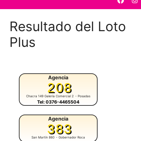
Resultado del Loto
Plus
Agencia
208
Chacra 149 Galería Comercial 2
- Posadas
Tel: 0376-4465504
Agencia
383
San Martín 860
- Gobernador Roca