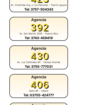
Av. Antártida Arg. y Las Petunias
- Puerto Iguazú
Tel: 3757-504343
Agencia
392
Av. San Martín 2355
- Puerto Rico
Tel: 3743-459419
Agencia
430
Av. Los Cafetales 84
- Campo Grande
Tel: 3755-777031
Agencia
406
Salta 69
- Oberá
Tel: 03755-424777