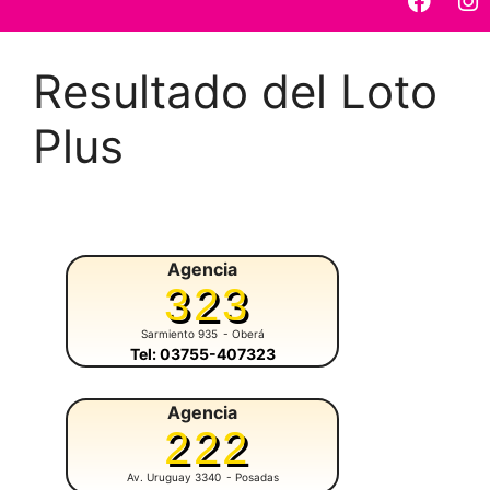
Resultado del Loto
Plus
Agencia
323
Sarmiento 935
- Oberá
Tel: 03755-407323
Agencia
222
Av. Uruguay 3340
- Posadas