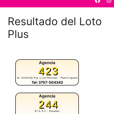
Resultado del Loto
Plus
Agencia
423
Av. Antártida Arg. y Las Petunias
- Puerto Iguazú
Tel: 3757-504343
Agencia
244
Bº A-3-2
- Posadas