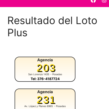
Resultado del Loto
Plus
Agencia
203
San Lorenzo 1435
- Posadas
Tel: 376-4187724
Agencia
231
Av. López y Planes 6965
- Posadas