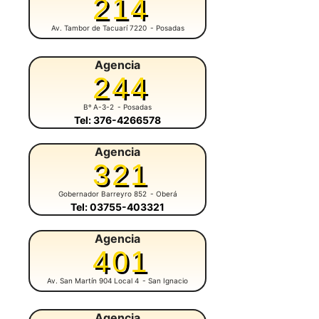
214
Av. Tambor de Tacuarí 7220
- Posadas
Agencia
244
Bº A-3-2
- Posadas
Tel: 376-4266578
Agencia
321
Gobernador Barreyro 852
- Oberá
Tel: 03755-403321
Agencia
401
Av. San Martín 904 Local 4
- San Ignacio
Agencia