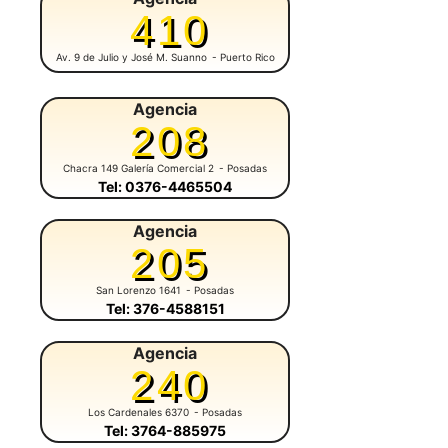
410
Av. 9 de Julio y José M. Suanno
- Puerto Rico
Agencia
208
Chacra 149 Galería Comercial 2
- Posadas
Tel: 0376-4465504
Agencia
205
San Lorenzo 1641
- Posadas
Tel: 376-4588151
Agencia
240
Los Cardenales 6370
- Posadas
Tel: 3764-885975