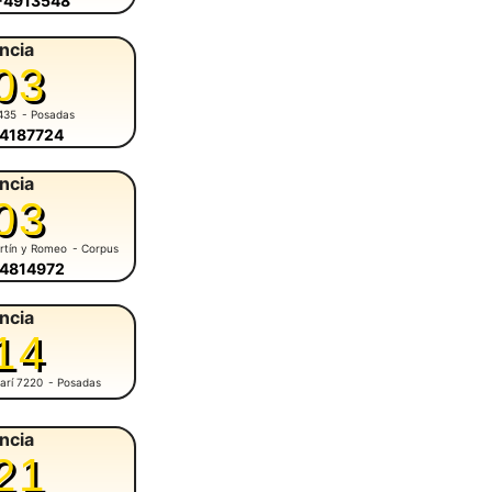
6-4913548
ncia
03
435
- Posadas
-4187724
ncia
03
rtín y Romeo
- Corpus
-4814972
ncia
14
arí 7220
- Posadas
ncia
21