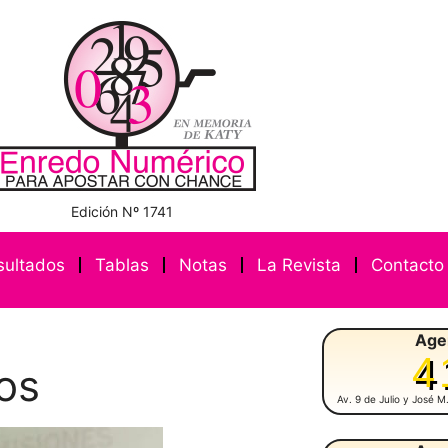
Edición Nº 1741
sultados
Tablas
Notas
La Revista
Contacto
Age
4
ios
Av. 9 de Julio y José 