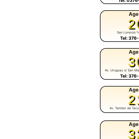
Tel: 037
Age
2
San Lorenzo 1
Tel: 376
Age
3
Av. Uruguay s/ San Ma
Tel: 376
Age
2
Av. Tambor de Tacu
Age
3