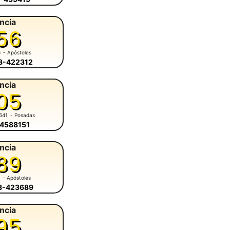
ncia
56
6
- Apóstoles
58-422312
ncia
05
641
- Posadas
-4588151
ncia
89
1
- Apóstoles
58-423689
ncia
95