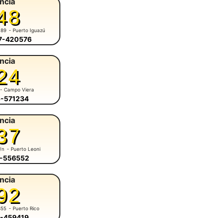
ncia
48
 89
- Puerto Iguazú
57-420576
ncia
24
- Campo Viera
5-571234
ncia
37
s/n
- Puerto Leoni
3-556552
ncia
92
355
- Puerto Rico
3-459419