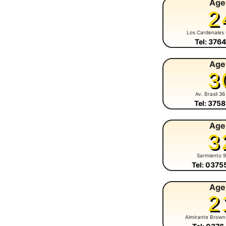
Age
2
Los Cardenales
Tel: 376
Age
3
Av. Brasil 36
Tel: 375
Age
3
Sarmiento 
Tel: 037
Age
2
Almirante Brown