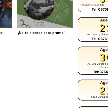
Presidente Roca 545
- 
Tel: 037
Age
2
os
¡No te pierdas esta promo!
Av. López y Plan
Tel: 037
Age
3
Av. Los Cafetales
- Camp
Tel: 375
Age
2
Roque González