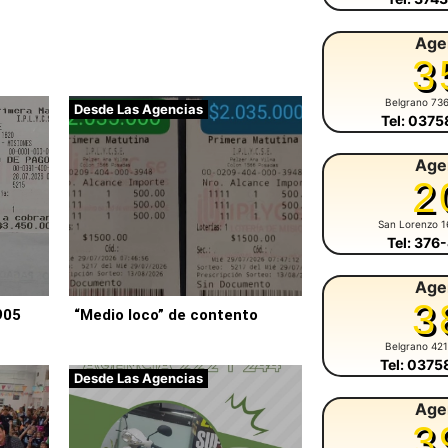
Age
3
Belgrano 73
Desde Las Agencias
Tel: 037
Age
2
San Lorenzo 1
Tel: 376
Age
3
905
“Medio loco” de contento
Belgrano 42
Tel: 037
Desde Las Agencias
Age
3