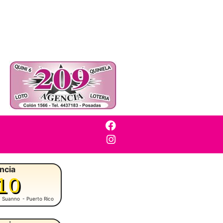
ncia
10
M. Suanno
- Puerto Rico