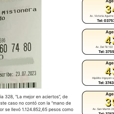
Age
3
Av. Victoria Aguirre
Tel: 037
Age
4
Av. Del Té 122
Tel: 375
Age
4
Hipólito Irigoyen 
Tel: 374
Age
a 328, “La mejor en aciertos”, de
3
este caso no contó con la “mano de
dor se llevó 1.124.852,65 pesos como
Av. San Martín 2
Tel: 374