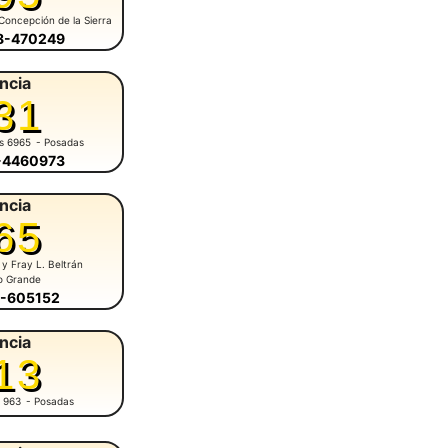
Concepción de la Sierra
58-470249
ncia
31
es 6965
- Posadas
6-4460973
ncia
65
 y Fray L. Beltrán
o Grande
5-605152
ncia
13
 963
- Posadas