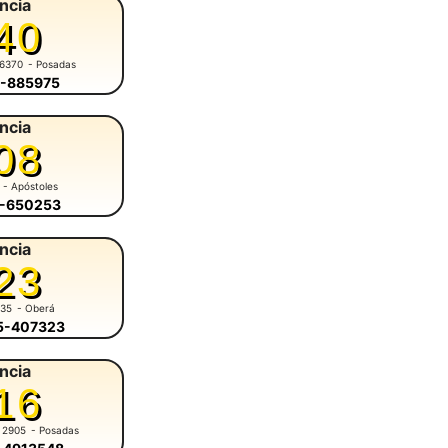
ncia
40
 6370
- Posadas
4-885975
ncia
08
- Apóstoles
8-650253
ncia
23
935
- Oberá
55-407323
ncia
16
 2905
- Posadas