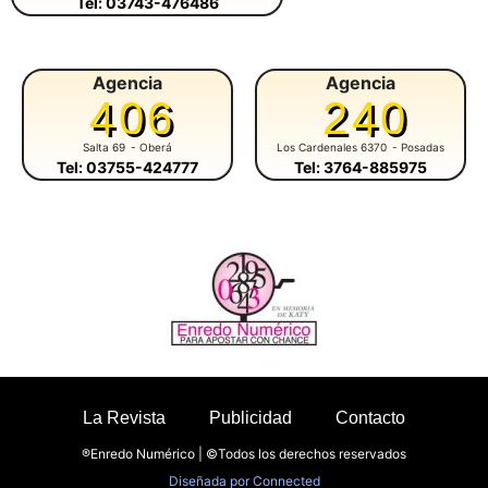
Tel: 03743-476486
Agencia
Agencia
406
240
Salta 69
- Oberá
Los Cardenales 6370
- Posadas
Tel: 03755-424777
Tel: 3764-885975
La Revista
Publicidad
Contacto
®Enredo Numérico | ©Todos los derechos reservados
Diseñada por
Connected