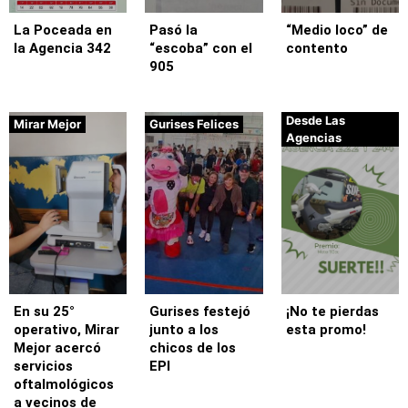
La Poceada en
Pasó la
“Medio loco” de
la Agencia 342
“escoba” con el
contento
905
Desde Las
Mirar Mejor
Gurises Felices
Agencias
En su 25°
Gurises festejó
¡No te pierdas
operativo, Mirar
junto a los
esta promo!
Mejor acercó
chicos de los
servicios
EPI
oftalmológicos
a vecinos de