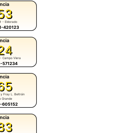
ncia
53
9
- Eldorado
51-420123
ncia
24
- Campo Viera
5-571234
ncia
65
 y Fray L. Beltrán
o Grande
5-605152
ncia
83