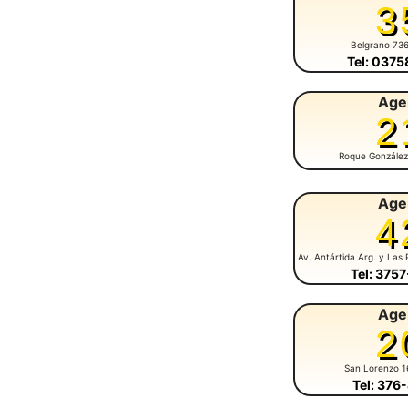
3
Belgrano 73
Tel: 037
Age
2
Roque González
Age
4
Av. Antártida Arg. y Las 
Tel: 375
Age
2
San Lorenzo 1
Tel: 376