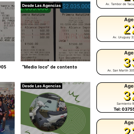
Av. Tambor de Tacu
Desde Las Agencias
Age
2
Av. Uruguay 3
Age
3
905
“Medio loco” de contento
Av. San Martín 30
Age
Desde Las Agencias
3
Sarmiento 
Tel: 037
Age
2