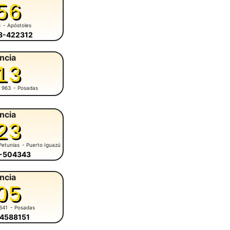
56
6
- Apóstoles
58-422312
ncia
13
 963
- Posadas
ncia
23
Petunias
- Puerto Iguazú
7-504343
ncia
05
641
- Posadas
-4588151