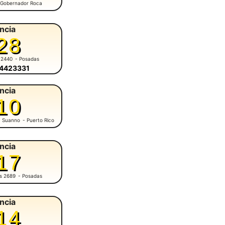
 Gobernador Roca
ncia
28
 2440
- Posadas
-4423331
ncia
10
M. Suanno
- Puerto Rico
ncia
17
es 2689
- Posadas
ncia
14