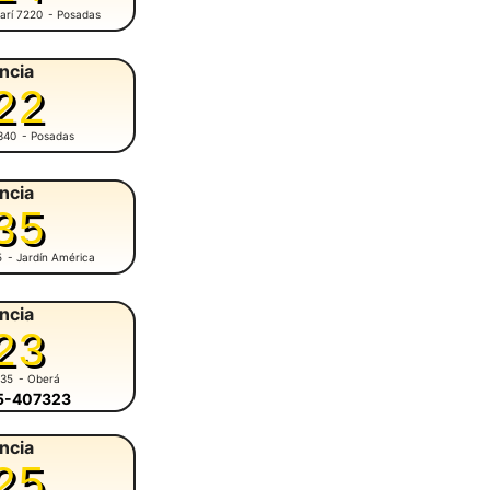
arí 7220
- Posadas
ncia
22
340
- Posadas
ncia
35
5
- Jardín América
ncia
23
935
- Oberá
55-407323
ncia
25