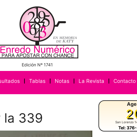
Edición Nº 1741
sultados
Tablas
Notas
La Revista
Contacto
Age
2
 la 339
San Lorenzo 1
Tel: 376