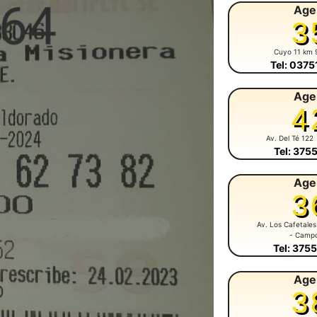
Age
3
Cuyo 11 km 
Tel: 037
Age
4
Av. Del Té 122
Tel: 375
Age
3
Av. Los Cafetales
- Camp
Tel: 375
Age
3