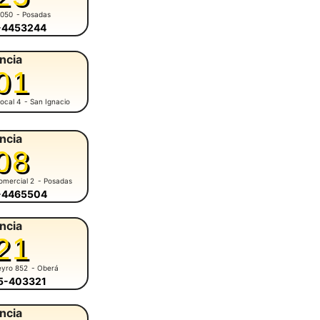
5050
- Posadas
6-4453244
ncia
01
ocal 4
- San Ignacio
ncia
08
omercial 2
- Posadas
6-4465504
ncia
21
eyro 852
- Oberá
55-403321
ncia