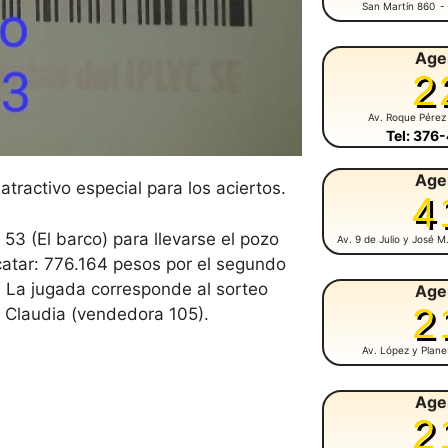
San Martín 860
-
Age
2
Av. Roque Pérez
Tel: 376
Age
tractivo especial para los aciertos.
4
 53 (El barco) para llevarse el pozo
Av. 9 de Julio y José 
catar: 776.164 pesos por el segundo
o. La jugada corresponde al sorteo
Age
2
n Claudia (vendedora 105).
Av. López y Plan
Age
2