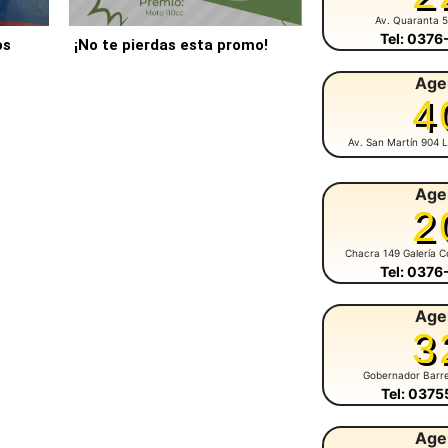
Av. Quaranta 
Tel: 037
os
¡No te pierdas esta promo!
Age
4
Av. San Martín 904 L
Age
2
Chacra 149 Galería C
Tel: 037
Age
3
Gobernador Barr
Tel: 037
Age