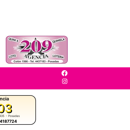
ncia
03
435
- Posadas
-4187724