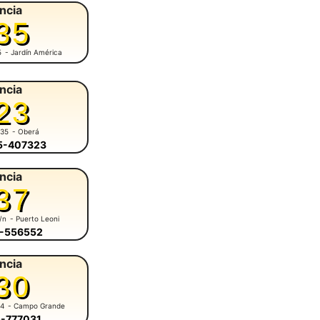
ncia
35
5
- Jardín América
ncia
23
935
- Oberá
55-407323
ncia
37
s/n
- Puerto Leoni
3-556552
ncia
30
84
- Campo Grande
5-777031