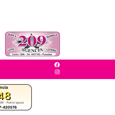
ncia
48
 89
- Puerto Iguazú
57-420576