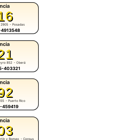
ncia
16
 2905
- Posadas
6-4913548
ncia
21
eyro 852
- Oberá
55-403321
ncia
92
355
- Puerto Rico
3-459419
ncia
03
rtín y Romeo
- Corpus