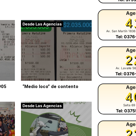
Age
4
Desde Las Agencias
Av. San Martín 1836
Tel: 037
Age
2
Av. Lavalle 5
Tel: 037
905
“Medio loco” de contento
Age
4
Desde Las Agencias
Salta 69
Tel: 037
Age
2