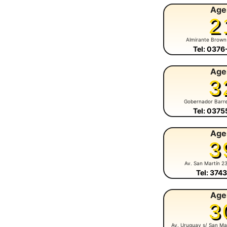
Age
2
Almirante Brown
Tel: 037
Age
3
Gobernador Barr
Tel: 037
Age
3
Av. San Martín 2
Tel: 374
Age
3
Av. Uruguay s/ San Ma