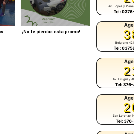
Av. López y Plan
Tel: 037
Age
3
os
¡No te pierdas esta promo!
Belgrano 42
Tel: 037
Age
2
Av. Uruguay 4
Tel: 376
Age
2
San Lorenzo 1
Tel: 376