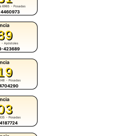
es 6965
- Posadas
6-4460973
ncia
89
1
- Apóstoles
58-423689
ncia
19
048
- Posadas
-4704290
ncia
03
435
- Posadas
-4187724