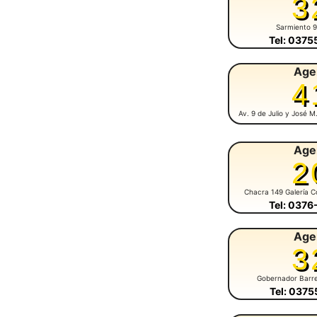
3
Sarmiento 
Tel: 037
Age
4
Av. 9 de Julio y José 
Age
2
Chacra 149 Galería C
Tel: 037
Age
3
Gobernador Barr
Tel: 037