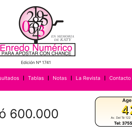
Edición Nº 1741
sultados
Tablas
Notas
La Revista
Contacto
Age
4
gó 600.000
Av. Del Té 122
Tel: 375