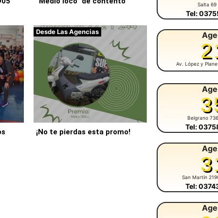
905
“Medio loco” de contento
Salta 69
Tel: 037
Desde Las Agencias
Age
2
Av. López y Plan
Age
3
Belgrano 73
Tel: 037
os
¡No te pierdas esta promo!
Age
3
San Martín 219
Tel: 037
Age