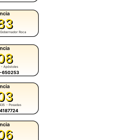
ncia
83
 Gobernador Roca
ncia
08
- Apóstoles
8-650253
ncia
03
435
- Posadas
-4187724
ncia
06