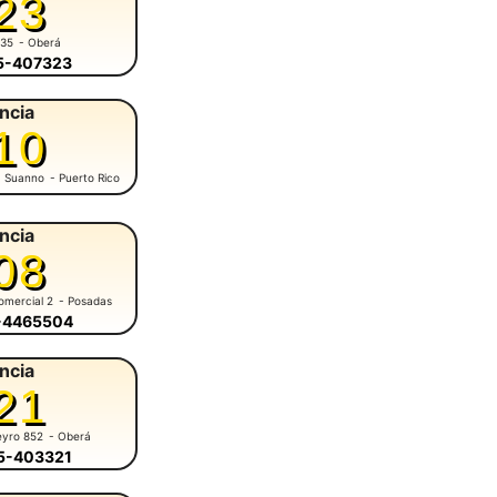
23
935
- Oberá
55-407323
ncia
10
M. Suanno
- Puerto Rico
ncia
08
omercial 2
- Posadas
6-4465504
ncia
21
eyro 852
- Oberá
55-403321