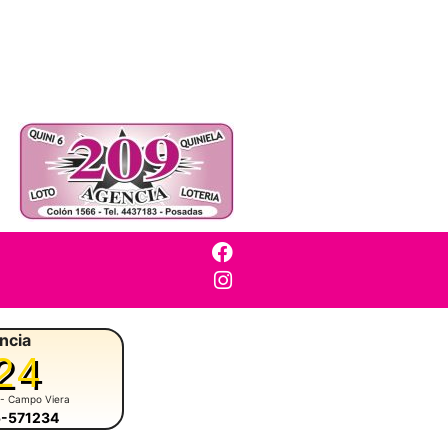
ncia
24
- Campo Viera
5-571234