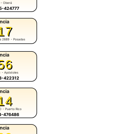
- Oberá
55-424777
ncia
17
es 2689
- Posadas
ncia
56
6
- Apóstoles
58-422312
ncia
14
0
- Puerto Rico
43-476486
ncia