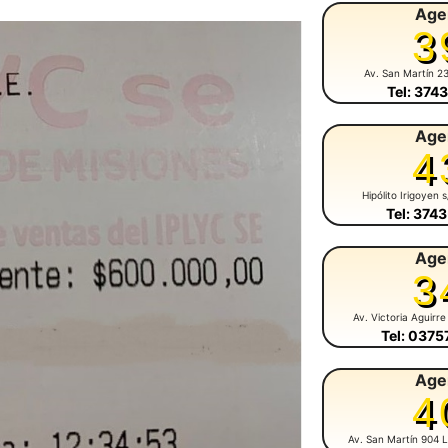
Age
3
Av. San Martín 2
Tel: 374
Age
4
Hipólito Irigoyen 
Tel: 374
Age
3
Av. Victoria Aguirre
Tel: 037
Age
4
Av. San Martín 904 L