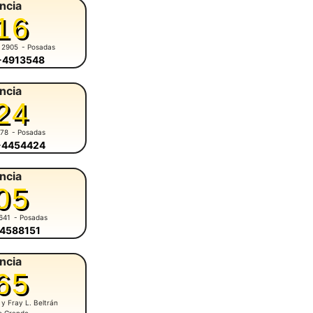
ncia
16
 2905
- Posadas
6-4913548
ncia
24
678
- Posadas
6-4454424
ncia
05
641
- Posadas
-4588151
ncia
65
 y Fray L. Beltrán