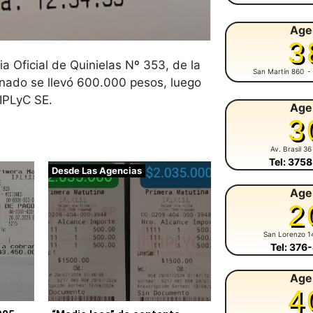
Age
3
 Oficial de Quinielas Nº 353, de la
San Martín 860
-
ionado se llevó 600.000 pesos, luego
 IPLyC SE.
Age
3
Av. Brasil 36
Tel: 375
Desde Las Agencias
Age
2
San Lorenzo 1
Tel: 376
Age
4