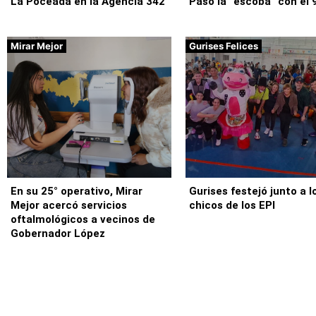
La Poceada en la Agencia 342
Pasó la “escoba” con el 
Mirar Mejor
Gurises Felices
En su 25° operativo, Mirar
Gurises festejó junto a l
Mejor acercó servicios
chicos de los EPI
oftalmológicos a vecinos de
Gobernador López