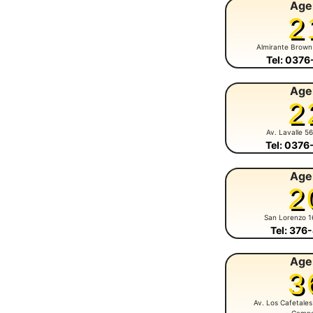
Age
2
Almirante Brown
Tel: 037
Age
2
Av. Lavalle 5
Tel: 037
Age
2
San Lorenzo 1
Tel: 376
Age
3
Av. Los Cafetales