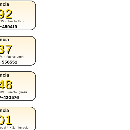
ncia
92
355
- Puerto Rico
3-459419
ncia
37
s/n
- Puerto Leoni
3-556552
ncia
48
 89
- Puerto Iguazú
57-420576
ncia
01
ocal 4
- San Ignacio