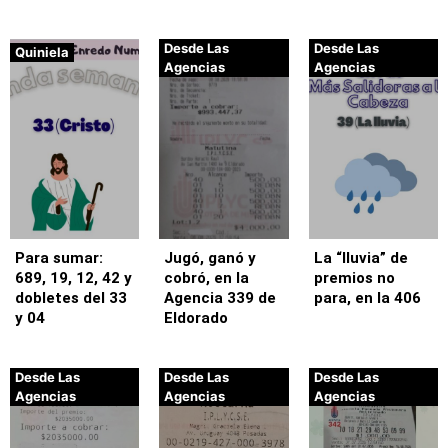
Desde Las
Desde Las
Quiniela
Agencias
Agencias
Para sumar:
Jugó, ganó y
La “lluvia” de
689, 19, 12, 42 y
cobró, en la
premios no
dobletes del 33
Agencia 339 de
para, en la 406
y 04
Eldorado
Desde Las
Desde Las
Desde Las
Agencias
Agencias
Agencias