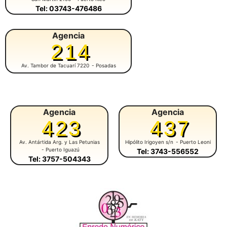
Tel: 03743-476486
Agencia
214
Av. Tambor de Tacuarí 7220
- Posadas
Agencia
Agencia
423
437
Av. Antártida Arg. y Las Petunias
Hipólito Irigoyen s/n
- Puerto Leoni
- Puerto Iguazú
Tel: 3743-556552
Tel: 3757-504343