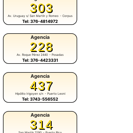
303
Av. Uruguay s/ San Martín y Romeo
- Corpus
Tel: 376-4814972
Agencia
228
Av. Roque Pérez 2440
- Posadas
Tel: 376-4423331
Agencia
437
Hipólito Irigoyen s/n
- Puerto Leoni
Tel: 3743-556552
Agencia
314
San Martín 2190
- Puerto Rico