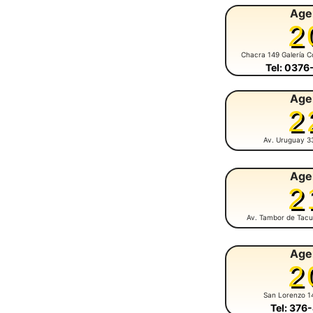
Age
2
Chacra 149 Galería C
Tel: 037
Age
2
Av. Uruguay 3
Age
2
Av. Tambor de Tacu
Age
2
San Lorenzo 1
Tel: 376