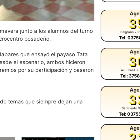
Age
3
rimavera junto a los alumnos del turno
Belgrano 73
Tel: 037
icrocentro posadeño.
Age
labares que ensayó el payaso Tata
3
Desde el escenario, ambos hicieron
premios por su participación y pasaron
Av. Brasil 36
Tel: 375
Age
3
ndo temas que siempre dejan una
Sarmiento 
Tel: 037
Age
2