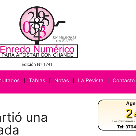
Edición Nº 1741
sultados
Tablas
Notas
La Revista
Contacto
Age
2
rtió una
Los Cardenales
ada
Tel: 376