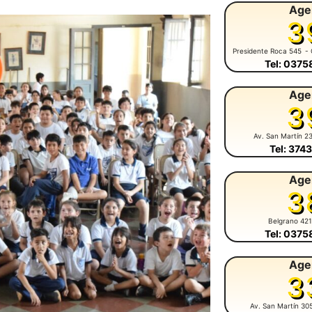
Age
3
Presidente Roca 545
- 
Tel: 037
Age
3
Av. San Martín 2
Tel: 374
Age
3
Belgrano 42
Tel: 037
Age
3
Av. San Martín 30