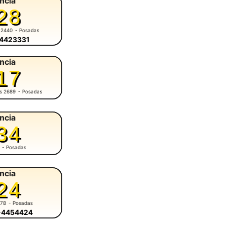
ncia
28
 2440
- Posadas
-4423331
ncia
17
es 2689
- Posadas
ncia
34
- Posadas
ncia
24
678
- Posadas
6-4454424