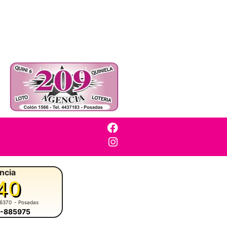
ncia
40
 6370
- Posadas
4-885975