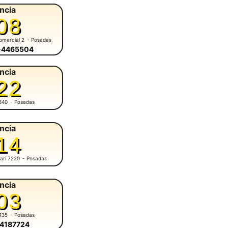
ncia
08
omercial 2
- Posadas
6-4465504
ncia
22
340
- Posadas
ncia
14
arí 7220
- Posadas
ncia
03
435
- Posadas
-4187724