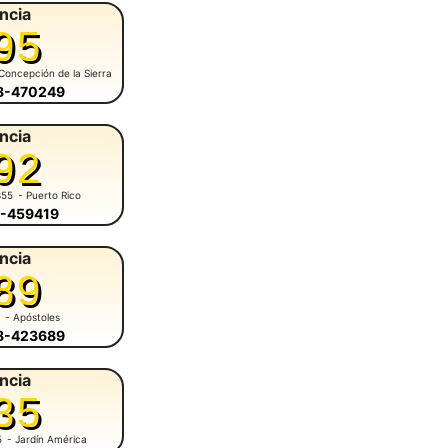
ncia
95
Concepción de la Sierra
58-470249
ncia
92
355
- Puerto Rico
3-459419
ncia
89
1
- Apóstoles
58-423689
ncia
35
5
- Jardín América