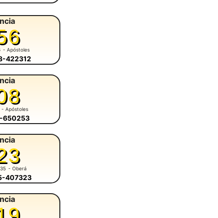
ncia
56
6
- Apóstoles
58-422312
ncia
08
- Apóstoles
8-650253
ncia
23
935
- Oberá
55-407323
ncia
19