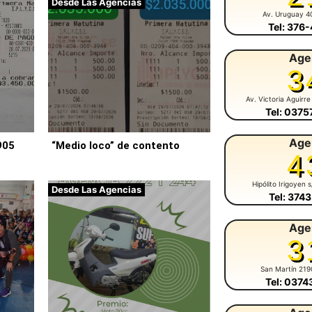
Desde Las Agencias
Av. Uruguay 4
Tel: 376
Age
3
Av. Victoria Aguirre
Tel: 037
Age
905
“Medio loco” de contento
4
Hipólito Irigoyen 
Desde Las Agencias
Tel: 374
Age
3
San Martín 219
Tel: 037