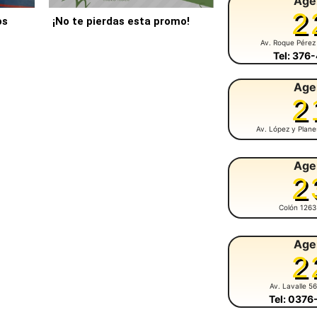
Age
2
os
¡No te pierdas esta promo!
Av. Roque Pérez
Tel: 376
Age
2
Av. López y Plan
Age
2
Colón 1263
Age
2
Av. Lavalle 5
Tel: 037