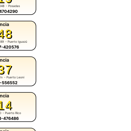
048
- Posadas
-4704290
ncia
48
 89
- Puerto Iguazú
57-420576
ncia
37
s/n
- Puerto Leoni
3-556552
ncia
14
0
- Puerto Rico
43-476486