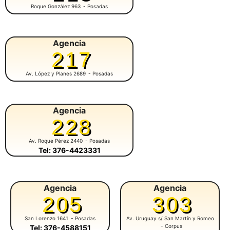
Roque González 963
- Posadas
Agencia
217
Av. López y Planes 2689
- Posadas
Agencia
228
Av. Roque Pérez 2440
- Posadas
Tel: 376-4423331
Agencia
Agencia
205
303
San Lorenzo 1641
- Posadas
Av. Uruguay s/ San Martín y Romeo
- Corpus
Tel: 376-4588151