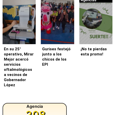
Agencias
En su 25°
Gurises festejó
¡No te pierdas
operativo, Mirar
junto a los
esta promo!
Mejor acercó
chicos de los
servicios
EPI
oftalmológicos
a vecinos de
Gobernador
López
Agencia
208