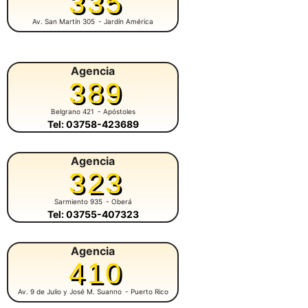
335
Av. San Martín 305
- Jardín América
Agencia
389
Belgrano 421
- Apóstoles
Tel: 03758-423689
Agencia
323
Sarmiento 935
- Oberá
Tel: 03755-407323
Agencia
410
Av. 9 de Julio y José M. Suanno
- Puerto Rico