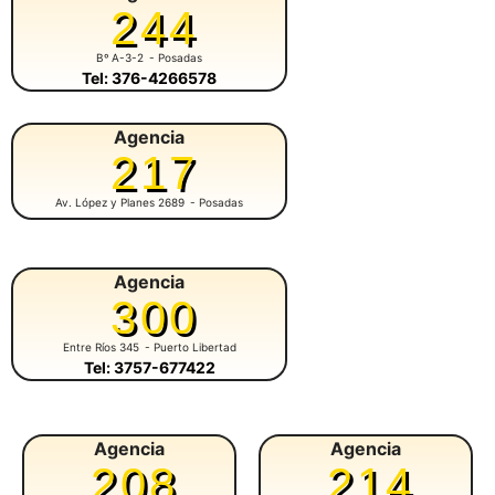
244
Bº A-3-2
- Posadas
Tel: 376-4266578
Agencia
217
Av. López y Planes 2689
- Posadas
Agencia
300
Entre Ríos 345
- Puerto Libertad
Tel: 3757-677422
Agencia
Agencia
208
214