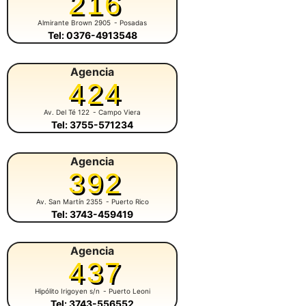
216
Almirante Brown 2905
- Posadas
Tel: 0376-4913548
Agencia
424
Av. Del Té 122
- Campo Viera
Tel: 3755-571234
Agencia
392
Av. San Martín 2355
- Puerto Rico
Tel: 3743-459419
Agencia
437
Hipólito Irigoyen s/n
- Puerto Leoni
Tel: 3743-556552