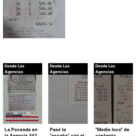
Desde Las
Desde Las
Desde Las
Agencias
Agencias
Agencias
La Poceada en
Pasó la
“Medio loco” de
la Agencia 342
“escoba” con el
contento