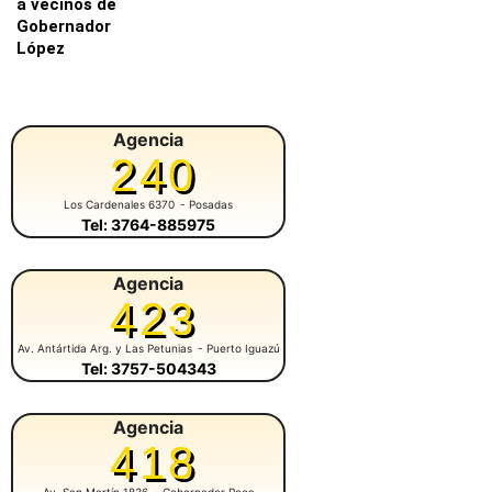
a vecinos de
Gobernador
López
Agencia
240
Los Cardenales 6370
- Posadas
Tel: 3764-885975
Agencia
423
Av. Antártida Arg. y Las Petunias
- Puerto Iguazú
Tel: 3757-504343
Agencia
418
Av. San Martín 1836
- Gobernador Roca