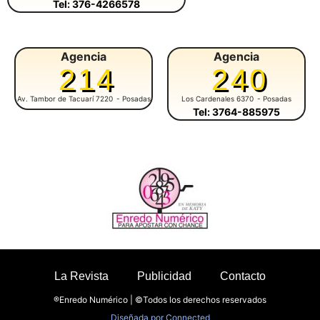
Tel: 376-4266578
Agencia
Agencia
214
240
Av. Tambor de Tacuarí 7220
- Posadas
Los Cardenales 6370
- Posadas
Tel: 3764-885975
La Revista
Publicidad
Contacto
®Enredo Numérico | ©Todos los derechos reservados
Diseñada por
Connected