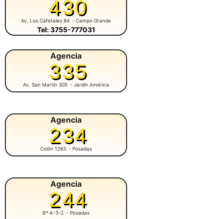
430
Av. Los Cafetales 84
- Campo Grande
Tel: 3755-777031
Agencia
335
Av. San Martín 305
- Jardín América
Agencia
234
Colón 1263
- Posadas
Agencia
244
Bº A-3-2
- Posadas