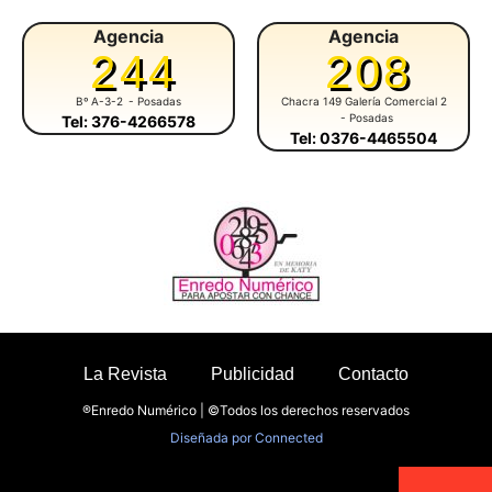
Agencia
Agencia
244
208
Bº A-3-2
- Posadas
Chacra 149 Galería Comercial 2
- Posadas
Tel: 376-4266578
Tel: 0376-4465504
La Revista
Publicidad
Contacto
®Enredo Numérico | ©Todos los derechos reservados
Diseñada por
Connected