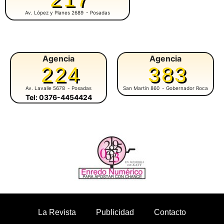
Av. López y Planes 2689
- Posadas
Agencia
Agencia
224
383
Av. Lavalle 5678
- Posadas
San Martín 860
- Gobernador Roca
Tel: 0376-4454424
La Revista
Publicidad
Contacto