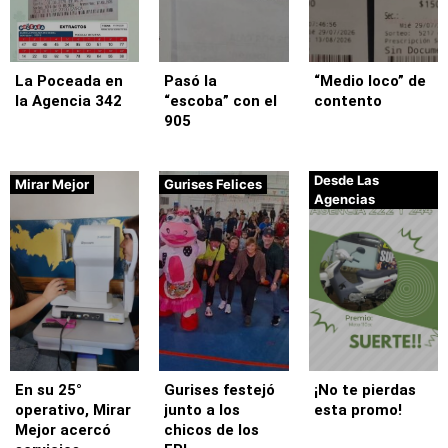
La Poceada en
Pasó la
“Medio loco” de
la Agencia 342
“escoba” con el
contento
905
Desde Las
Mirar Mejor
Gurises Felices
Agencias
En su 25°
Gurises festejó
¡No te pierdas
operativo, Mirar
junto a los
esta promo!
Mejor acercó
chicos de los