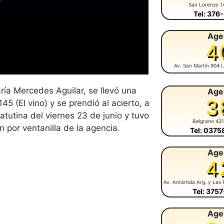
San Lorenzo 1
Tel: 376
Age
4
Av. San Martín 904 L
ía Mercedes Aguilar, se llevó una
Age
3
45 (El vino) y se prendió al acierto, a
Matutina del viernes 23 de junio y tuvo
Belgrano 42
or ventanilla de la agencia.
Tel: 037
Age
4
Av. Antártida Arg. y Las 
Tel: 375
Age