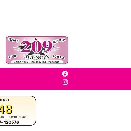
ncia
48
 89
- Puerto Iguazú
57-420576