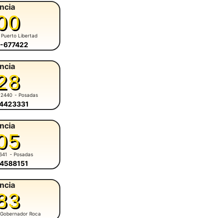
ncia
00
 Puerto Libertad
7-677422
ncia
28
 2440
- Posadas
-4423331
ncia
05
641
- Posadas
-4588151
ncia
83
 Gobernador Roca