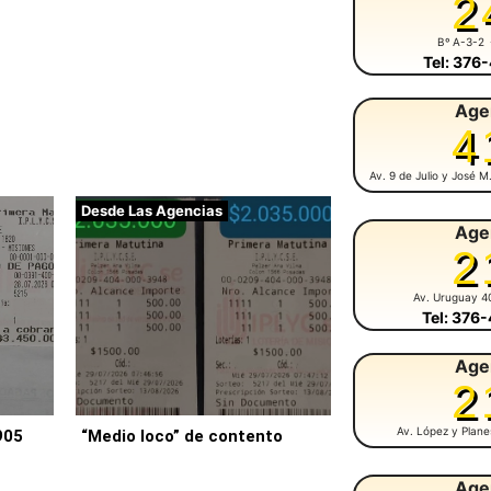
2
Bº A-3-2
Tel: 376
Age
4
Av. 9 de Julio y José 
Desde Las Agencias
Age
2
Av. Uruguay 4
Tel: 376
Age
2
Av. López y Plan
905
“Medio loco” de contento
Age