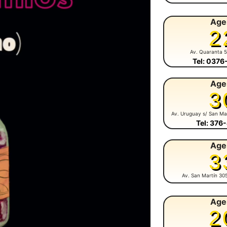
Age
2
Av. Quaranta 
Tel: 037
Age
3
Av. Uruguay s/ San Ma
Tel: 376
Age
3
Av. San Martín 30
Age
2