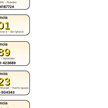
435
- Posadas
-4187724
ncia
01
ocal 4
- San Ignacio
ncia
89
1
- Apóstoles
58-423689
ncia
23
Petunias
- Puerto Iguazú
7-504343
ncia