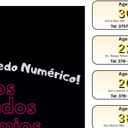
Age
3
Entre Ríos 345
-
Tel: 375
Age
2
Av. Roque Pérez
Tel: 376
Age
2
San Lorenzo 1
Tel: 376
Age
3
San Martín 860
-