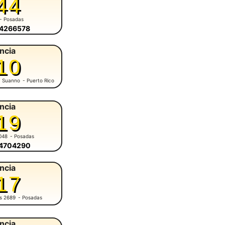
44
- Posadas
-4266578
ncia
10
M. Suanno
- Puerto Rico
ncia
19
048
- Posadas
-4704290
ncia
17
es 2689
- Posadas
ncia