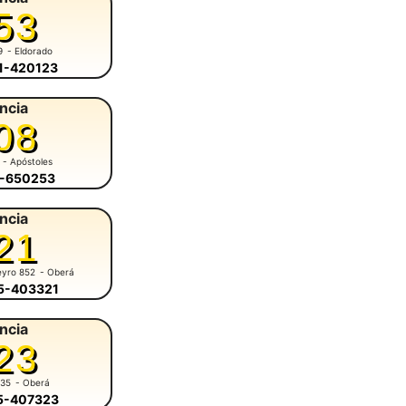
53
9
- Eldorado
51-420123
ncia
08
- Apóstoles
8-650253
ncia
21
eyro 852
- Oberá
55-403321
ncia
23
935
- Oberá
55-407323