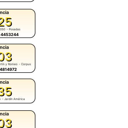
ncia
25
5050
- Posadas
6-4453244
ncia
03
rtín y Romeo
- Corpus
-4814972
ncia
35
5
- Jardín América
ncia
03