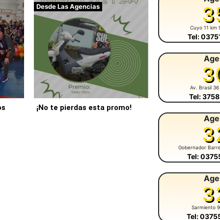
Desde Las Agencias
3
Cuyo 11 km 
Tel: 037
Age
3
Av. Brasil 36
Tel: 375
os
¡No te pierdas esta promo!
Age
3
Gobernador Barr
Tel: 037
Age
3
Sarmiento 
Tel: 037