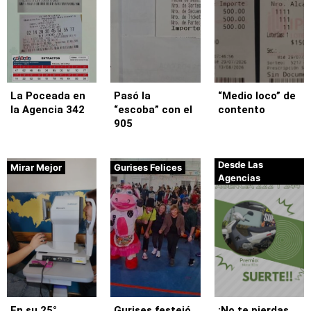
La Poceada en
Pasó la
“Medio loco” de
la Agencia 342
“escoba” con el
contento
905
Desde Las
Mirar Mejor
Gurises Felices
Agencias
En su 25°
Gurises festejó
¡No te pierdas