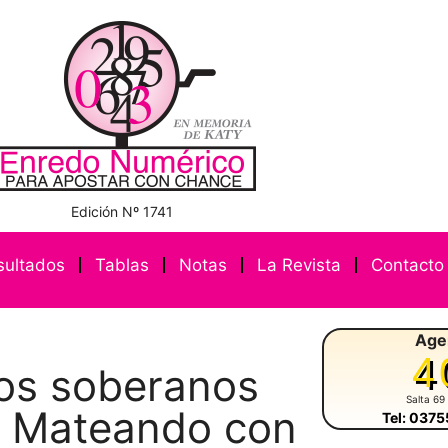
Edición Nº 1741
sultados
Tablas
Notas
La Revista
Contacto
Age
4
vos soberanos
Salta 69
el Mateando con
Tel: 037