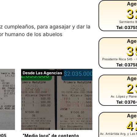
Age
3
Sarmiento 
iz cumpleaños, para agasajar y dar la
Tel: 037
lor humano de los abuelos
Age
3
Presidente Roca 545
- 
Tel: 037
Desde Las Agencias
Age
2
Av. López y Plan
Tel: 037
Age
4
Av. Antártida Arg. y Las 
905
“Medio loco” de contento