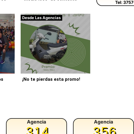
Tel: 375
Desde Las Agencias
os
¡No te pierdas esta promo!
Agencia
Agencia
314
356