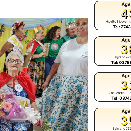
Age
4
Hipólito Irigoyen 
Tel: 374
Age
3
Belgrano 42
Tel: 037
Age
3
San Martín 219
Tel: 037
Age
3
Belgrano 73