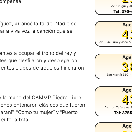
ecompensa.
Av. Uruguay 4
Tel: 376
guez, arrancó la tarde. Nadie se
Age
4
tar a viva voz la canción que se
Av. 9 de Julio y José 
antes a ocupar el trono del rey y
Age
tes que desfilaron y desplegaron
3
erentes clubes de abuelos hincharon
San Martín 860
-
Age
4
de la mano del CAMMP Piedra Libre,
ienes entonaron clásicos que fueron
Av. Los Cafetales 
raní”, “Como tu mujer” y “Puerto
Tel: 375
uforia total.
Age