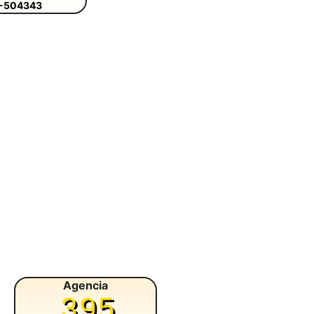
7-504343
Agencia
Agencia
395
335