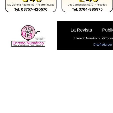
Av. Victoria Aguirre 89
- Puerto Iguazú
Los Cardenales 6370
- Posadas
Tel: 03757-420576
Tel: 3764-885975
La Revista
Publi
®Enredo Numérico | ©Todos
Diseñada por