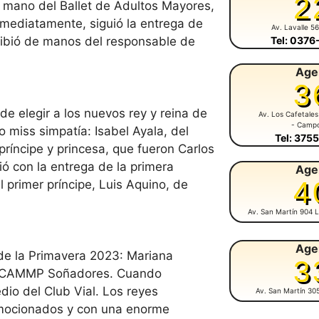
2
la mano del Ballet de Adultos Mayores,
Inmediatamente, siguió la entrega de
Av. Lavalle 5
Tel: 037
ibió de manos del responsable de
Age
3
e elegir a los nuevos rey y reina de
Av. Los Cafetales
- Camp
o miss simpatía: Isabel Ayala, del
Tel: 375
ríncipe y princesa, que fueron Carlos
ió con la entrega de la primera
Age
4
l primer príncipe, Luis Aquino, de
Av. San Martín 904 L
Age
de la Primavera 2023: Mariana
3
el CAMMP Soñadores. Cuando
dio del Club Vial. Los reyes
Av. San Martín 30
emocionados y con una enorme