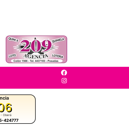
ncia
06
- Oberá
55-424777