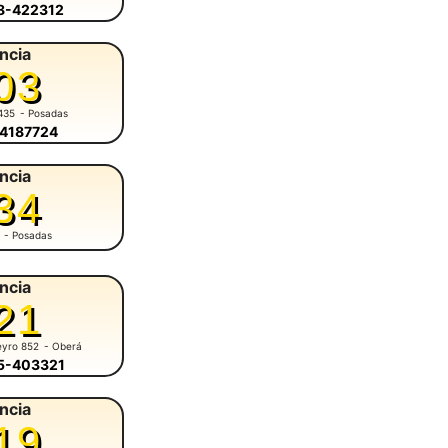
58-422312
ncia
03
435
- Posadas
-4187724
ncia
34
- Posadas
ncia
21
eyro 852
- Oberá
55-403321
ncia
19