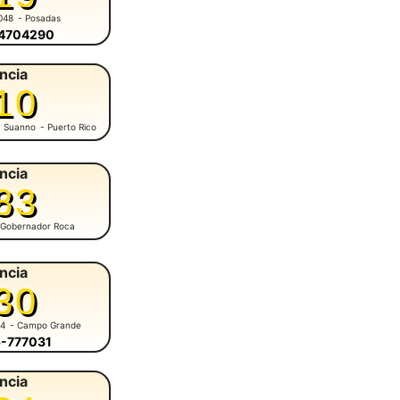
048
- Posadas
-4704290
ncia
10
M. Suanno
- Puerto Rico
ncia
83
 Gobernador Roca
ncia
30
84
- Campo Grande
5-777031
ncia