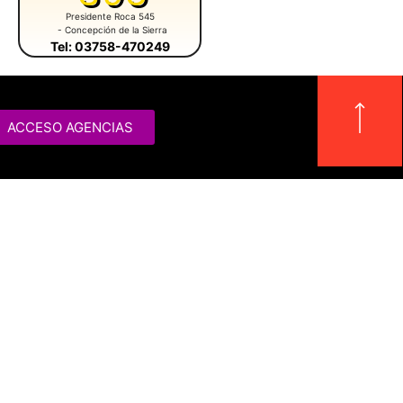
Presidente Roca 545
Av. San Martín 305
- Jardín América
- Concepción de la Sierra
Tel: 03758-470249
ACCESO AGENCIAS