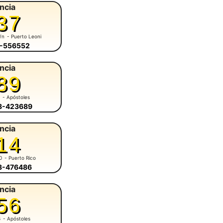
ncia
37
s/n
- Puerto Leoni
3-556552
ncia
89
1
- Apóstoles
58-423689
ncia
14
0
- Puerto Rico
43-476486
ncia
56
6
- Apóstoles