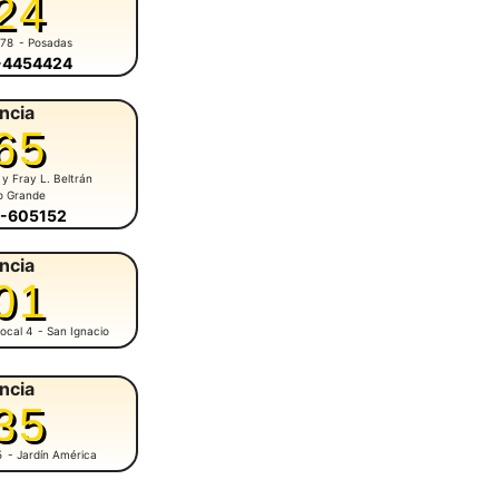
24
678
- Posadas
6-4454424
ncia
65
 y Fray L. Beltrán
o Grande
5-605152
ncia
01
ocal 4
- San Ignacio
ncia
35
5
- Jardín América