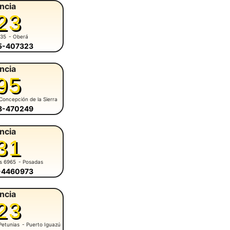
ncia
23
935
- Oberá
55-407323
ncia
95
Concepción de la Sierra
58-470249
ncia
31
es 6965
- Posadas
6-4460973
ncia
23
Petunias
- Puerto Iguazú