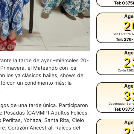
Tel: 037
Age
2
San Lorenzo 1
Tel: 376
Age
2
rante la tarde de ayer –miércoles 20-
 Primavera, el Mateando con los
Colón 1263
n los ya clásicos bailes, shows de
ontó con un condimento más: la
Age
.
3
Gobernador Barr
igos de una tarde única. Participaron
Tel: 037
de Posadas (CAMMP) Adultos Felices,
Perlitas, Yohaza, Santa Rita, Cielo
Age
fre, Corazón Ancestral, Raíces del
2