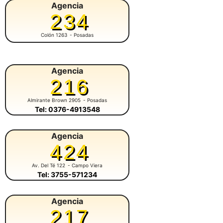
Agencia
234
Colón 1263
- Posadas
Agencia
216
Almirante Brown 2905
- Posadas
Tel: 0376-4913548
Agencia
424
Av. Del Té 122
- Campo Viera
Tel: 3755-571234
Agencia
217