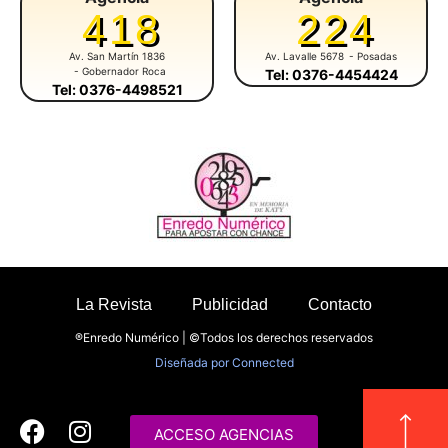
418
224
Av. San Martín 1836
Av. Lavalle 5678
- Posadas
- Gobernador Roca
Tel: 0376-4454424
Tel: 0376-4498521
La Revista
Publicidad
Contacto
®Enredo Numérico | ©Todos los derechos reservados
Diseñada por
Connected
ACCESO AGENCIAS