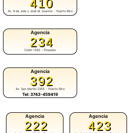
410
Av. 9 de Julio y José M. Suanno
- Puerto Rico
Agencia
234
Colón 1263
- Posadas
Agencia
392
Av. San Martín 2355
- Puerto Rico
Tel: 3743-459419
Agencia
Agencia
222
423