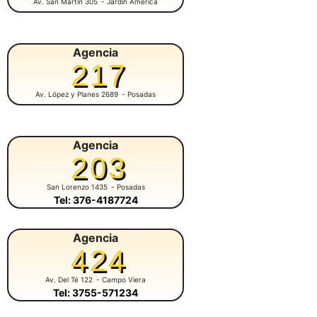
Av. San Martín 305
- Jardín América
Agencia
217
Av. López y Planes 2689
- Posadas
Agencia
203
San Lorenzo 1435
- Posadas
Tel: 376-4187724
Agencia
424
Av. Del Té 122
- Campo Viera
Tel: 3755-571234