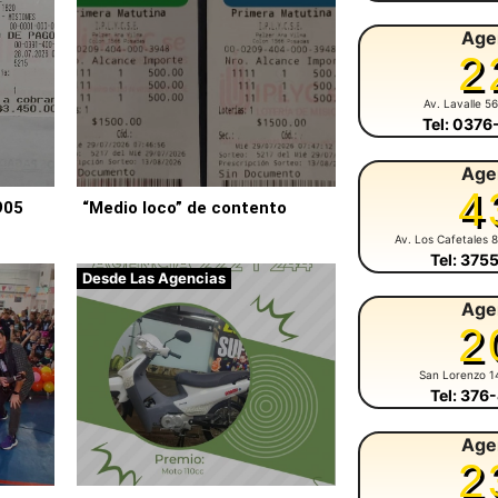
Age
2
Av. Lavalle 5
Tel: 037
Age
4
905
“Medio loco” de contento
Av. Los Cafetales 
Tel: 375
Desde Las Agencias
Age
2
San Lorenzo 1
Tel: 376
Age
2