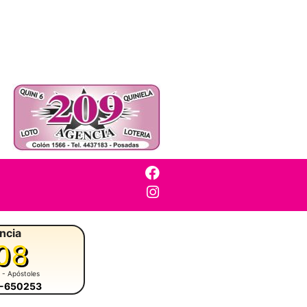
ncia
08
- Apóstoles
8-650253