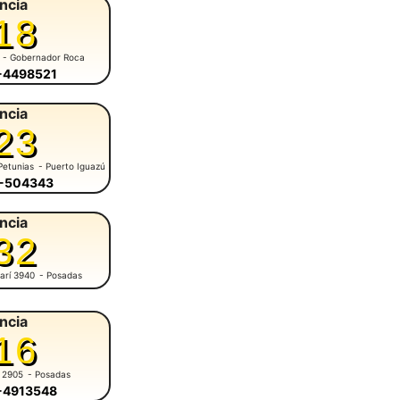
ncia
18
- Gobernador Roca
6-4498521
ncia
23
Petunias
- Puerto Iguazú
7-504343
ncia
32
arí 3940
- Posadas
ncia
16
 2905
- Posadas
6-4913548