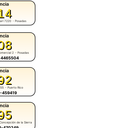
ncia
14
arí 7220
- Posadas
ncia
08
omercial 2
- Posadas
6-4465504
ncia
92
355
- Puerto Rico
3-459419
ncia
95
Concepción de la Sierra
58-470249