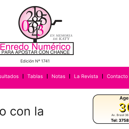
Edición Nº 1741
sultados
Tablas
Notas
La Revista
Contacto
Age
3
o con la
Av. Brasil 36
Tel: 375