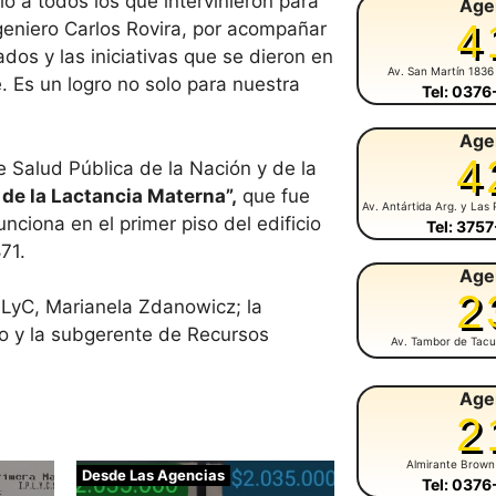
 a todos los que intervinieron para
Age
4
geniero Carlos Rovira, por acompañar
dos y las iniciativas que se dieron en
Av. San Martín 1836
 Es un logro no solo para nuestra
Tel: 037
Age
4
e Salud Pública de la Nación y de la
 de la Lactancia Materna”,
que fue
Av. Antártida Arg. y Las 
nciona en el primer piso del edificio
Tel: 375
71.
Age
2
IPLyC, Marianela Zdanowicz; la
no y la subgerente de Recursos
Av. Tambor de Tacu
Age
2
Almirante Brown
Desde Las Agencias
Tel: 037