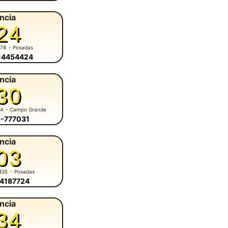
ncia
24
678
- Posadas
6-4454424
ncia
30
84
- Campo Grande
5-777031
ncia
03
435
- Posadas
-4187724
ncia
34