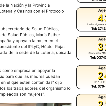
de la Nación y la Provincia
Age
 Lotería y Casinos con el Protocolo
4
Hipólito Irigoyen 
Tel: 374
subsecretario de Salud Pública,
o de Salud Pública, María Esther
Age
paña y apoya a la mujer en el
3
 presidente del IPLyC, Héctor Rojas
rada de la sede de la Lotería, ubicada
San Martín 219
Tel: 037
Age
os como empresa en apoyar la
2
icio para que las madres puedan
 en el que estén contenidas” dijo
Bº A-3-2
Tel: 376
dos los trabajadores del organismo lo
empleados son mujeres”.
Age
2