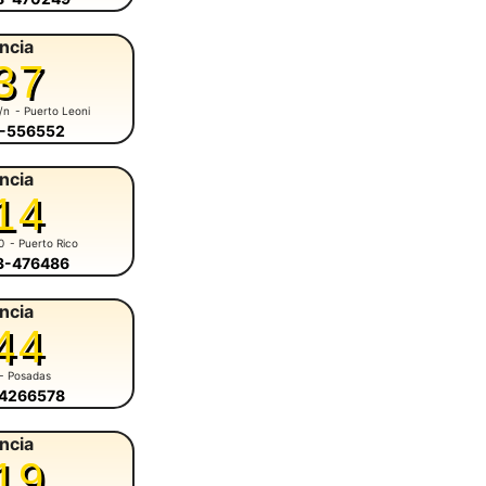
ncia
37
s/n
- Puerto Leoni
3-556552
ncia
14
0
- Puerto Rico
43-476486
ncia
44
- Posadas
-4266578
ncia
19