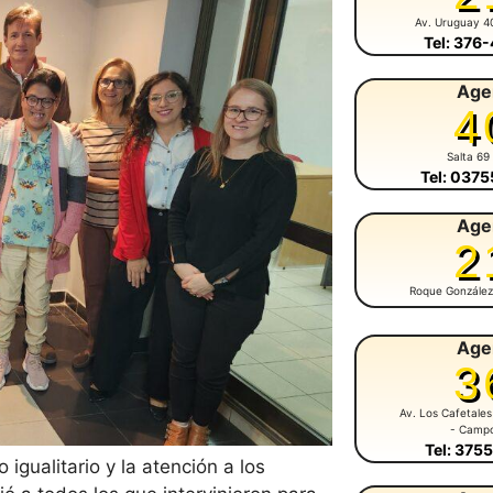
Av. Uruguay 4
Tel: 376
Age
4
Salta 69
Tel: 037
Age
2
Roque González
Age
3
Av. Los Cafetales
- Camp
Tel: 375
igualitario y la atención a los