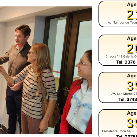
Age
2
Av. Tambor de Tacu
Age
2
Chacra 149 Galería C
Tel: 037
Age
3
Av. San Martín 2
Tel: 374
Age
3
Presidente Roca 545
- 
Tel: 037