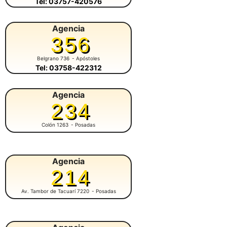
Tel: 03757-420576
Agencia
356
Belgrano 736
- Apóstoles
Tel: 03758-422312
Agencia
234
Colón 1263
- Posadas
Agencia
214
Av. Tambor de Tacuarí 7220
- Posadas