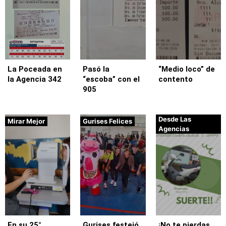
La Poceada en
Pasó la
“Medio loco” de
la Agencia 342
“escoba” con el
contento
905
Desde Las
Mirar Mejor
Gurises Felices
Agencias
En su 25°
Gurises festejó
¡No te pierdas