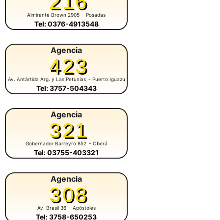
216
Almirante Brown 2905
- Posadas
Tel: 0376-4913548
Agencia
423
Av. Antártida Arg. y Las Petunias
- Puerto Iguazú
Tel: 3757-504343
Agencia
321
Gobernador Barreyro 852
- Oberá
Tel: 03755-403321
Agencia
308
Av. Brasil 36
- Apóstoles
Tel: 3758-650253