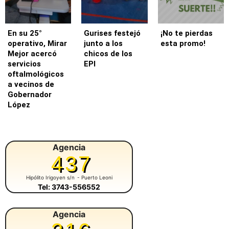
En su 25°
Gurises festejó
¡No te pierdas
operativo, Mirar
junto a los
esta promo!
Mejor acercó
chicos de los
servicios
EPI
oftalmológicos
a vecinos de
Gobernador
López
Agencia
437
Hipólito Irigoyen s/n
- Puerto Leoni
Tel: 3743-556552
Agencia