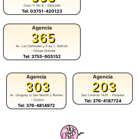
Cuyo 11 km 9
- Eldorado
Tel: 03751-420123
Agencia
365
Av. Los Cafetales y Fray L. Beltrán
- Campo Grande
Tel: 3755-605152
Agencia
Agencia
303
203
Av. Uruguay s/ San Martín y Romeo
San Lorenzo 1435
- Posadas
- Corpus
Tel: 376-4187724
Tel: 376-4814972