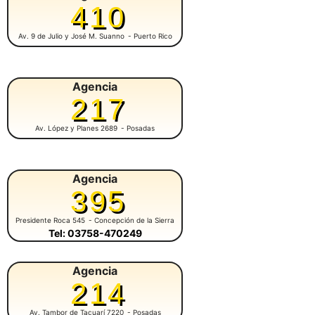
410
Av. 9 de Julio y José M. Suanno
- Puerto Rico
Agencia
217
Av. López y Planes 2689
- Posadas
Agencia
395
Presidente Roca 545
- Concepción de la Sierra
Tel: 03758-470249
Agencia
214
Av. Tambor de Tacuarí 7220
- Posadas