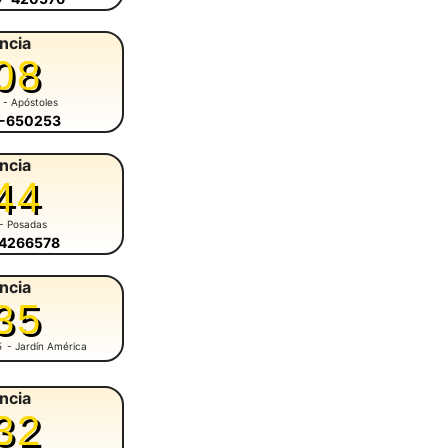
ncia
08
- Apóstoles
8-650253
ncia
44
- Posadas
-4266578
ncia
35
5
- Jardín América
ncia
32