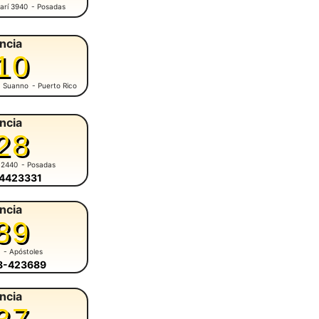
arí 3940
- Posadas
ncia
10
M. Suanno
- Puerto Rico
ncia
28
 2440
- Posadas
-4423331
ncia
89
1
- Apóstoles
58-423689
ncia