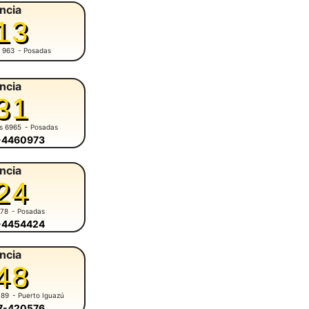
ncia
13
 963
- Posadas
ncia
31
es 6965
- Posadas
6-4460973
ncia
24
678
- Posadas
6-4454424
ncia
48
 89
- Puerto Iguazú
57-420576