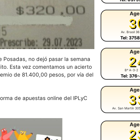
Age
3
Av. Brasil 36
Tel: 375
Age
2
de Posadas, no dejó pasar la semana
ito. Esta vez comentamos un acierto
Bº A-3-2
remio de 81.400,00 pesos, por vía del
Tel: 376
Age
3
orma de apuestas online del IPLyC
Av. San Martín 30
Age
2