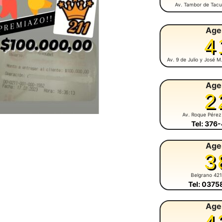
Av. Tambor de Tacu
Age
4
Av. 9 de Julio y José 
Age
2
Av. Roque Pérez
Tel: 376
Age
3
Belgrano 42
Tel: 037
Age