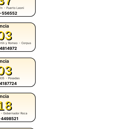
37
s/n
- Puerto Leoni
3-556552
ncia
03
rtín y Romeo
- Corpus
-4814972
ncia
03
435
- Posadas
-4187724
ncia
18
- Gobernador Roca
6-4498521