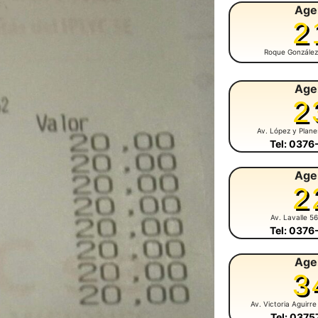
Age
2
Roque González
Age
2
Av. López y Plan
Tel: 037
Age
2
Av. Lavalle 5
Tel: 037
Age
3
Av. Victoria Aguirre
Tel: 037