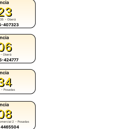
ncia
23
935
- Oberá
55-407323
ncia
06
- Oberá
55-424777
ncia
34
- Posadas
ncia
08
omercial 2
- Posadas
6-4465504