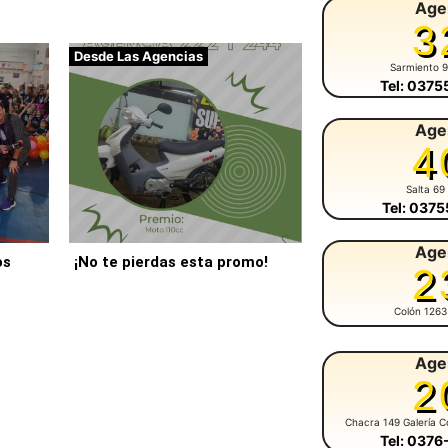
Age
3
Desde Las Agencias
Sarmiento 
Tel: 037
Age
4
Salta 69
Tel: 037
Age
os
¡No te pierdas esta promo!
2
Colón 1263
Age
2
Chacra 149 Galería C
Tel: 037