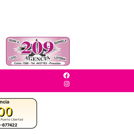
ncia
00
 Puerto Libertad
7-677422