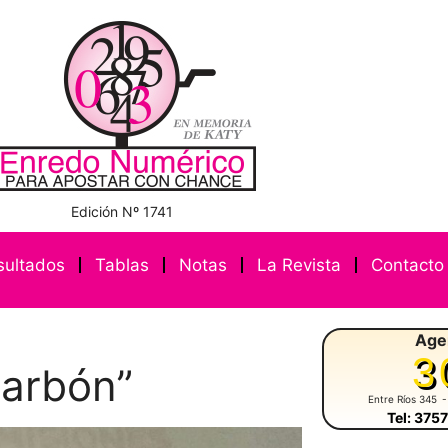
Edición Nº 1741
sultados
Tablas
Notas
La Revista
Contacto
Age
3
carbón”
Entre Ríos 345
-
Tel: 375