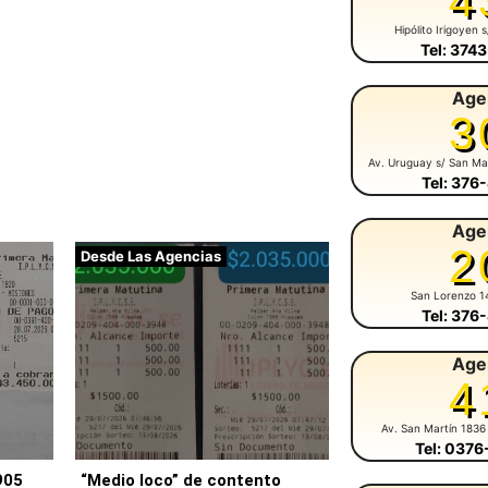
4
Hipólito Irigoyen 
Tel: 374
Age
3
Av. Uruguay s/ San Ma
Tel: 376
Age
2
Desde Las Agencias
San Lorenzo 1
Tel: 376
Age
4
Av. San Martín 1836
Tel: 037
905
“Medio loco” de contento