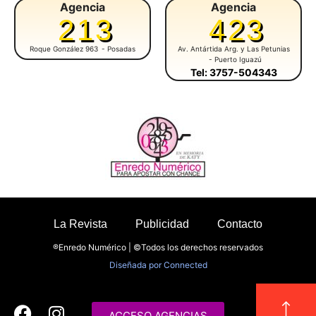
Agencia
Agencia
213
423
Roque González 963
- Posadas
Av. Antártida Arg. y Las Petunias
- Puerto Iguazú
Tel: 3757-504343
La Revista
Publicidad
Contacto
®Enredo Numérico | ©Todos los derechos reservados
Diseñada por
Connected
ACCESO AGENCIAS