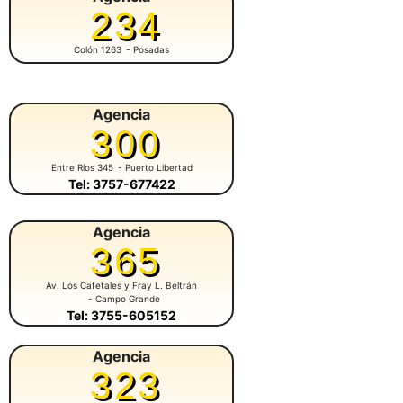
234
Colón 1263
- Posadas
Agencia
300
Entre Ríos 345
- Puerto Libertad
Tel: 3757-677422
Agencia
365
Av. Los Cafetales y Fray L. Beltrán
- Campo Grande
Tel: 3755-605152
Agencia
323