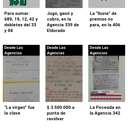
Para sumar:
Jugó, ganó y
La “lluvia” de
689, 19, 12, 42 y
cobró, en la
premios no
dobletes del 33
Agencia 339 de
para, en la 406
y 04
Eldorado
Desde Las
Desde Las
Desde Las
Agencias
Agencias
Agencias
“La virgen” fue
$ 3.500.000 a
La Poceada en
la clave
punta de
la Agencia 342
revólver