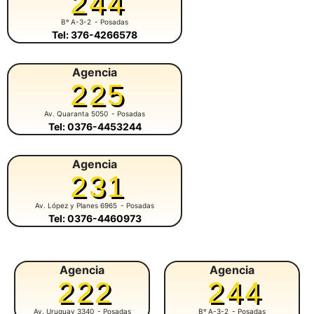
244
Bº A-3-2
- Posadas
Tel: 376-4266578
Agencia
225
Av. Quaranta 5050
- Posadas
Tel: 0376-4453244
Agencia
231
Av. López y Planes 6965
- Posadas
Tel: 0376-4460973
Agencia
Agencia
222
244
Av. Uruguay 3340
- Posadas
Bº A-3-2
- Posadas