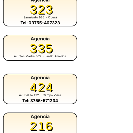
323
Sarmiento 935
- Oberá
Tel: 03755-407323
Agencia
335
Av. San Martín 305
- Jardín América
Agencia
424
Av. Del Té 122
- Campo Viera
Tel: 3755-571234
Agencia
216