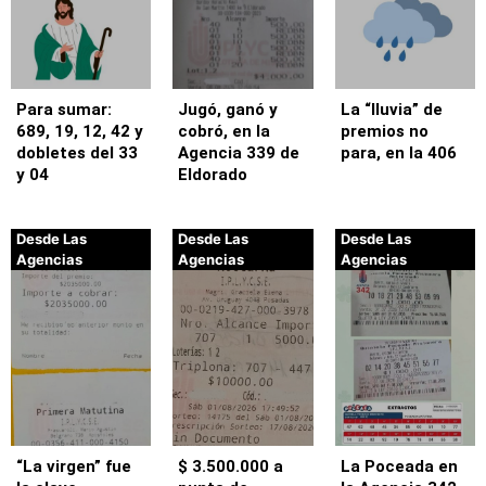
Para sumar:
Jugó, ganó y
La “lluvia” de
689, 19, 12, 42 y
cobró, en la
premios no
dobletes del 33
Agencia 339 de
para, en la 406
y 04
Eldorado
Desde Las
Desde Las
Desde Las
Agencias
Agencias
Agencias
“La virgen” fue
$ 3.500.000 a
La Poceada en