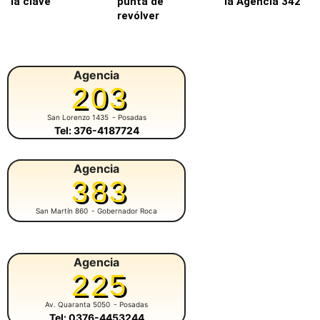
la clave
punta de
la Agencia 342
revólver
Agencia
203
San Lorenzo 1435
- Posadas
Tel: 376-4187724
Agencia
383
San Martín 860
- Gobernador Roca
Agencia
225
Av. Quaranta 5050
- Posadas
Tel: 0376-4453244