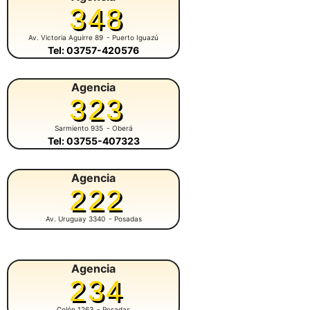
348
Av. Victoria Aguirre 89
- Puerto Iguazú
Tel: 03757-420576
Agencia
323
Sarmiento 935
- Oberá
Tel: 03755-407323
Agencia
222
Av. Uruguay 3340
- Posadas
Agencia
234
Colón 1263
- Posadas