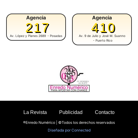
Agencia
Agencia
217
410
Av. López y Planes 2689
- Posadas
Av. 9 de Julio y José M. Suanno
- Puerto Rico
La Revista
Publicidad
Contacto
®Enredo Numérico | ©Todos los derechos reservados
Diseñada por
Connected