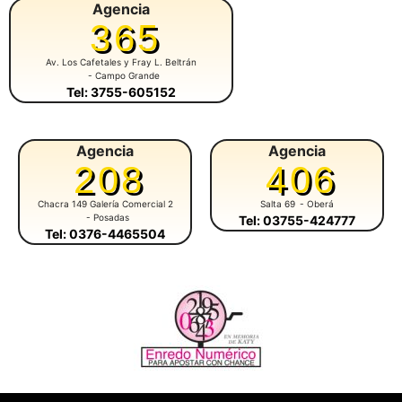
Agencia
365
Av. Los Cafetales y Fray L. Beltrán
- Campo Grande
Tel: 3755-605152
Agencia
Agencia
208
406
Chacra 149 Galería Comercial 2
Salta 69
- Oberá
- Posadas
Tel: 03755-424777
Tel: 0376-4465504