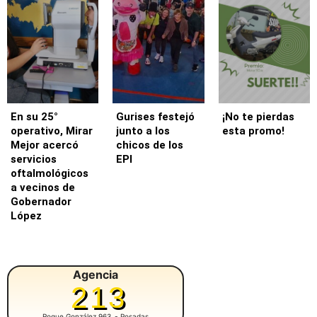
En su 25°
Gurises festejó
¡No te pierdas
operativo, Mirar
junto a los
esta promo!
Mejor acercó
chicos de los
servicios
EPI
oftalmológicos
a vecinos de
Gobernador
López
Agencia
213
Roque González 963
- Posadas