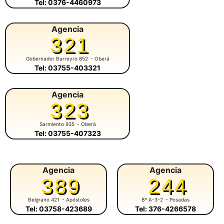
Tel: 0376-4460973
Agencia
321
Gobernador Barreyro 852
- Oberá
Tel: 03755-403321
Agencia
323
Sarmiento 935
- Oberá
Tel: 03755-407323
Agencia
Agencia
389
244
Belgrano 421
- Apóstoles
Bº A-3-2
- Posadas
Tel: 03758-423689
Tel: 376-4266578