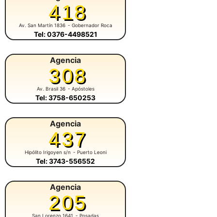
418
Av. San Martín 1836
- Gobernador Roca
Tel: 0376-4498521
Agencia
308
Av. Brasil 36
- Apóstoles
Tel: 3758-650253
Agencia
437
Hipólito Irigoyen s/n
- Puerto Leoni
Tel: 3743-556552
Agencia
205
San Lorenzo 1641
- Posadas