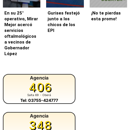
En su 25°
Gurises festejó
¡No te pierdas
operativo, Mirar
junto a los
esta promo!
Mejor acercó
chicos de los
servicios
EPI
oftalmológicos
a vecinos de
Gobernador
López
Agencia
406
Salta 69
- Oberá
Tel: 03755-424777
Agencia
348