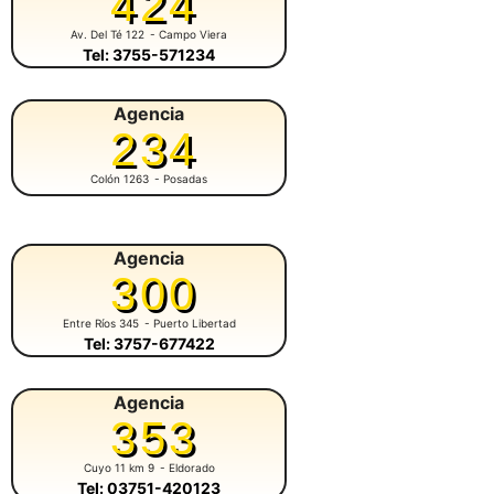
424
Av. Del Té 122
- Campo Viera
Tel: 3755-571234
Agencia
234
Colón 1263
- Posadas
Agencia
300
Entre Ríos 345
- Puerto Libertad
Tel: 3757-677422
Agencia
353
Cuyo 11 km 9
- Eldorado
Tel: 03751-420123