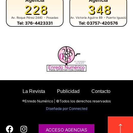
228
348
Av. Roque Pérez 2440
- Posadas
Av. Victoria Aguirre 89
- Puerto Iguazú
Tel: 376-4423331
Tel: 03757-420576
La Revista
Publicidad
Contacto
®Enredo Numérico | ©Todos los derechos reservados
Diseñada por
Connected
ACCESO AGENCIAS