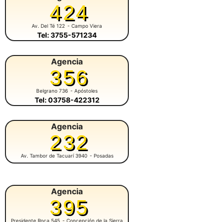
424
Av. Del Té 122
- Campo Viera
Tel: 3755-571234
Agencia
356
Belgrano 736
- Apóstoles
Tel: 03758-422312
Agencia
232
Av. Tambor de Tacuarí 3940
- Posadas
Agencia
395
Presidente Roca 545
- Concepción de la Sierra