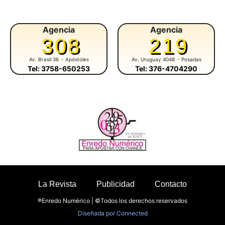
Agencia
Agencia
308
219
Av. Brasil 36
- Apóstoles
Av. Uruguay 4048
- Posadas
Tel: 3758-650253
Tel: 376-4704290
La Revista
Publicidad
Contacto
®Enredo Numérico | ©Todos los derechos reservados
Diseñada por
Connected