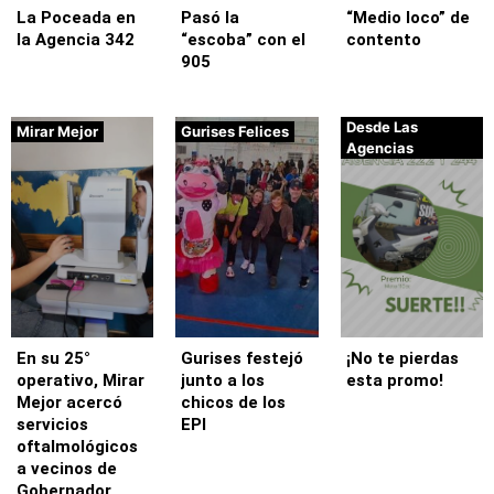
La Poceada en
Pasó la
“Medio loco” de
la Agencia 342
“escoba” con el
contento
905
Desde Las
Mirar Mejor
Gurises Felices
Agencias
En su 25°
Gurises festejó
¡No te pierdas
operativo, Mirar
junto a los
esta promo!
Mejor acercó
chicos de los
servicios
EPI
oftalmológicos
a vecinos de
Gobernador