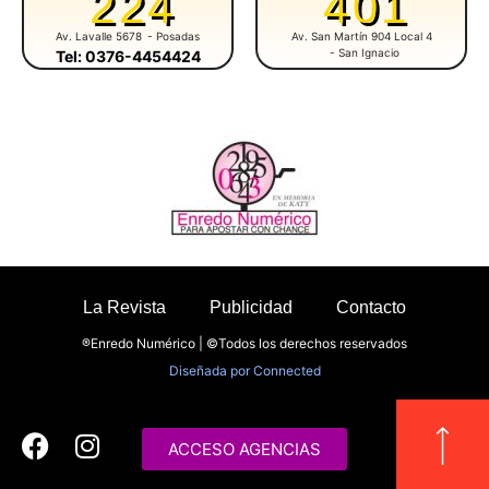
224
401
Av. Lavalle 5678
- Posadas
Av. San Martín 904 Local 4
- San Ignacio
Tel: 0376-4454424
La Revista
Publicidad
Contacto
®Enredo Numérico | ©Todos los derechos reservados
Diseñada por
Connected
ACCESO AGENCIAS