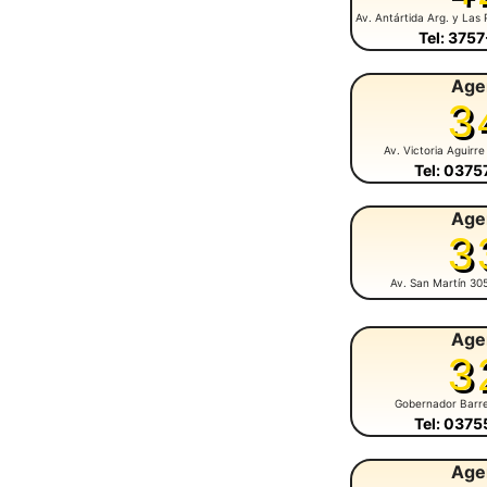
Av. Antártida Arg. y Las 
Tel: 375
Age
3
Av. Victoria Aguirre
Tel: 037
Age
3
Av. San Martín 30
Age
3
Gobernador Barr
Tel: 037
Age