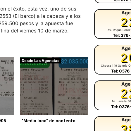
n el éxito, esta vez, uno de sus
Age
 2553 (El barco) a la cabeza y a los
2
259.500 pesos y la apuesta fue
tina del viernes 10 de marzo.
Av. Roque Pérez
Tel: 376
Age
2
Desde Las Agencias
Chacra 149 Galería C
Tel: 037
Age
2
Av. Lavalle 5
Tel: 037
Age
905
“Medio loco” de contento
3