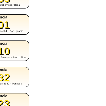
 Gobernador Roca
ncia
01
ocal 4
- San Ignacio
ncia
10
M. Suanno
- Puerto Rico
ncia
32
arí 3940
- Posadas
ncia
23