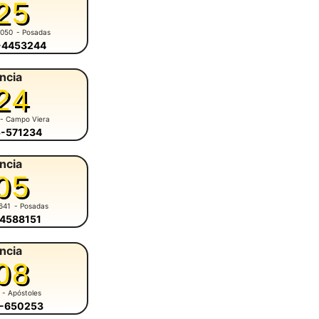
25
5050
- Posadas
6-4453244
ncia
24
- Campo Viera
5-571234
ncia
05
641
- Posadas
-4588151
ncia
08
- Apóstoles
8-650253