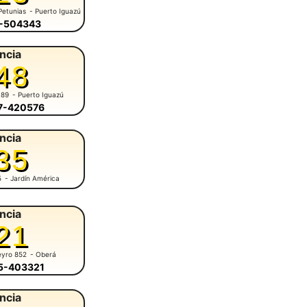
Petunias
- Puerto Iguazú
7-504343
ncia
48
 89
- Puerto Iguazú
57-420576
ncia
35
5
- Jardín América
ncia
21
eyro 852
- Oberá
55-403321
ncia