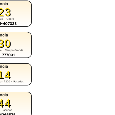
ncia
23
935
- Oberá
55-407323
ncia
30
84
- Campo Grande
5-777031
ncia
14
arí 7220
- Posadas
ncia
44
- Posadas
-4266578