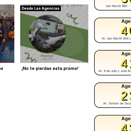
San Martín 860
-
Desde Las Agencias
Age
4
Av. San Martín 904 L
Age
4
os
¡No te pierdas esta promo!
Av. 9 de Julio y José 
Age
2
Av. Tambor de Tacu
Age
4