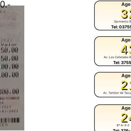
Age
3
Sarmiento 
Tel: 037
Age
4
Av. Los Cafetales 
Tel: 375
Age
2
Av. Tambor de Tacu
Age
2
Bº A-3-2
Tel: 376