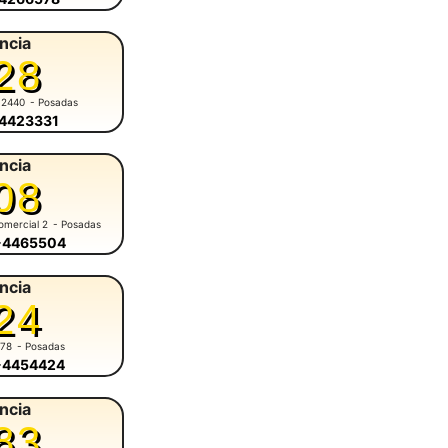
ncia
28
 2440
- Posadas
-4423331
ncia
08
omercial 2
- Posadas
6-4465504
ncia
24
678
- Posadas
6-4454424
ncia
83