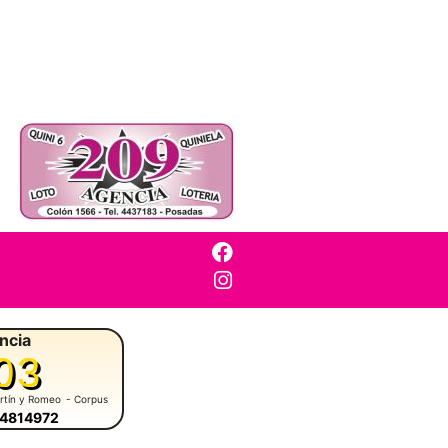
ncia
03
rtín y Romeo
- Corpus
-4814972