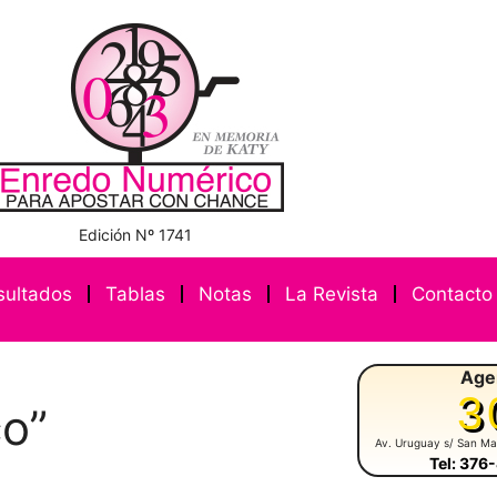
Edición Nº 1741
sultados
Tablas
Notas
La Revista
Contacto
Age
3
co”
Av. Uruguay s/ San Ma
Tel: 376